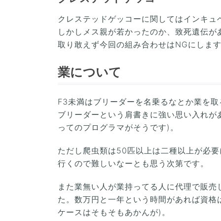
クレステッドゲッコーに関してはインキュベ
しかしメス親が若かったのか、致死遺伝があ
取り敢えず今回の組み合わせはNGにしま
業について
F3未満はブリーダーを名乗るなとか業を
ブリーダーという肩書きに強い思い入れが
ってのプログラマがそうです)。
ただし爬虫類は50匹以上は二種以上が必要
行くので難しいなーとも思う次第です。
また業無い人が業持ってる人に代理で販売し
た。数万円と一年という時間があれば資格
ケースはそもそもあかんが)。