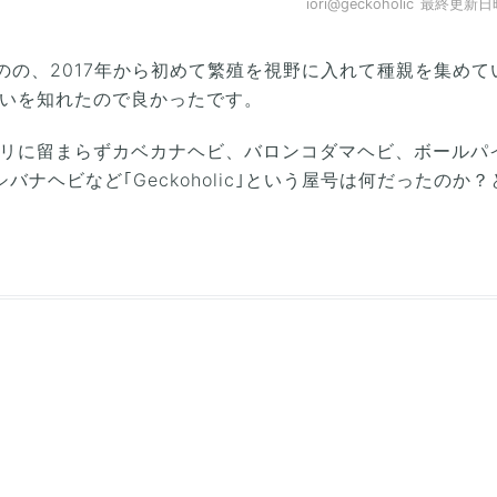
iori@geckoholic
最終更新日時:2
のの、2017年から初めて繁殖を視野に入れて種親を集めて
違いを知れたので良かったです。
モリに留まらずカベカナヘビ、バロンコダマヘビ、ボールパ
ナヘビなど｢Geckoholic｣という屋号は何だったのか