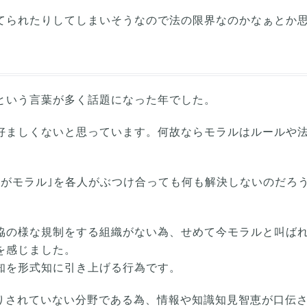
てられたりしてしまいそうなので法の限界なのかなぁとか
ラル｣という言葉が多く話題になった年でした。
好ましくないと思っています。何故ならモラルはルールや
らがモラル｣を各人がぶつけ合っても何も解決しないのだろ
協の様な規制をする組織がない為、せめて今モラルと叫ば
を感じました。
知を形式知に引き上げる行為です。
まりされていない分野である為、情報や知識知見智恵が口伝