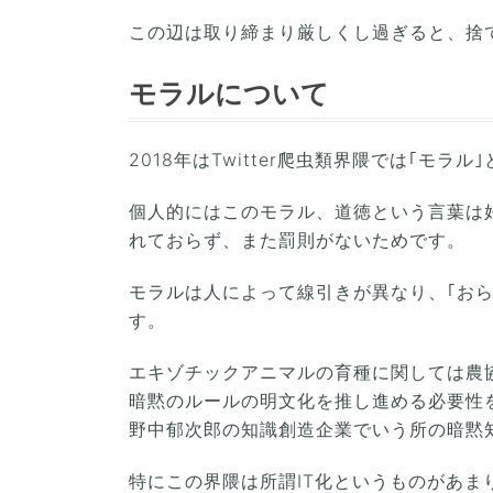
この辺は取り締まり厳しくし過ぎると、捨
モラルについて
2018年はTwitter爬虫類界隈では｢モ
個人的にはこのモラル、道徳という言葉は
れておらず、また罰則がないためです。
モラルは人によって線引きが異なり、｢お
す。
エキゾチックアニマルの育種に関しては農
暗黙のルールの明文化を推し進める必要性
野中郁次郎の知識創造企業でいう所の暗黙
特にこの界隈は所謂IT化というものがあ