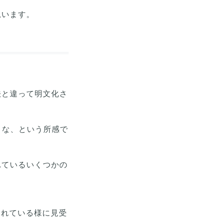
思います。
法と違って明文化さ
うな、という所感で
れているいくつかの
されている様に見受