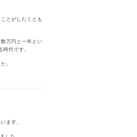
うことがしたくとも
は数万円と一年とい
る時代です。
した。
思います。
いました。