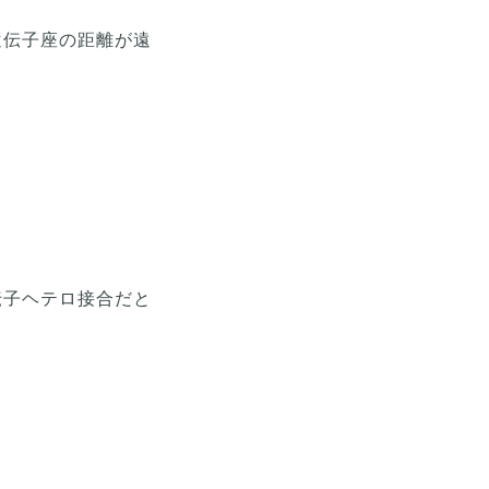
遺伝子座の距離が遠
伝子ヘテロ接合だと