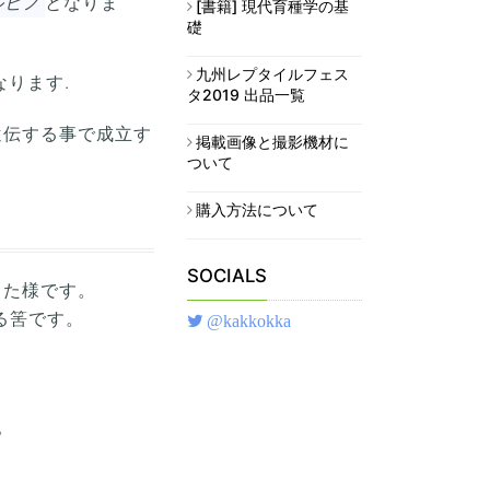
ルビノ
となりま
[書籍] 現代育種学の基
礎
九州レプタイルフェス
なります.
タ2019 出品一覧
遺伝する事で成立す
掲載画像と撮影機材に
ついて
購入方法について
SOCIALS
った様です。
る筈です。
@kakkokka
。