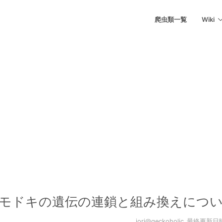
爬虫類一覧
Wiki
モドキの遺伝の連鎖と組み換えにつ
iori@geckoholic
最終更新日時:2