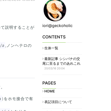
。
iori@geckoholic
いて説明することが
CONTENTS
/a
,ノンヘテロの
生体一覧
最新記事 シシバナの交
尾に至るまでのあれこれ
20/03/16 20:04
PAGES
す。
HOME
a
)をホモ接合で有
表記項目について