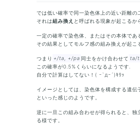
では低い確率で同一染色体上の近い距離の
それは
組み換え
と呼ばれる現象が起こるか
一定の確率で染色体、またはその本体である
その結果としてモルフ感の組み換えが起こ
つまり
+/ta, +/pa
同士をかけ合わせて
ta/
この確率が0.5%くらいになるようです.
自分で計算はしてない！( ｰ`дｰ´)ｷﾘｯ
イメージとしては、染色体を構成する遺伝
といった感じのようです。
逆に一旦この組み合わせが得られると、独立
る様です。