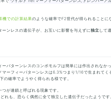
確率で
ワイルド hetマーフィーパターンレス,トレンパーア
算機での計算結果
のような確率でF2世代が得られることに
ターンレスの遺伝子が、お互いに影響を与えずに
独立
して
ィーパターンレスのコンボモルフは簡単には作出されなか
マーフィーパターンレスは6.3%つまり1/16で生まれてく
以下の確率でようやく得られる様です。
一つが連鎖と呼ばれる現象です。
はどれも、恐らく偶然に全て独立した遺伝子だったようです