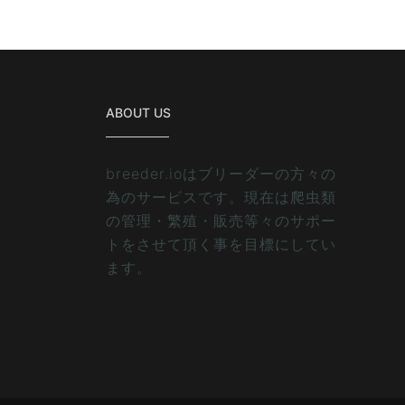
ABOUT US
breeder.ioはブリーダーの方々の
為のサービスです。現在は爬虫類
の管理・繁殖・販売等々のサポー
トをさせて頂く事を目標にしてい
ます。