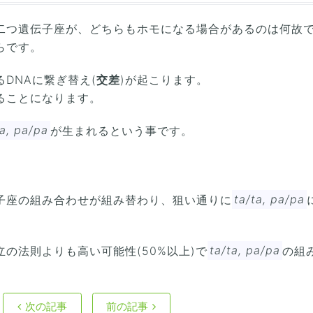
二つ遺伝子座が、どちらもホモになる場合があるのは何故
らです。
DNAに繋ぎ替え(
交差
)が起こります。
ることになります。
ta, pa/pa
が生まれるという事です。
子座の組み合わせが組み替わり、狙い通りに
ta/ta, pa/pa
の法則よりも高い可能性(50%以上)で
ta/ta, pa/pa
の組
次の記事
前の記事