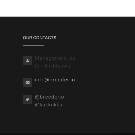
OUR CONTACTS
Management by
Iori Nishizawa
info@breeder.io
@breederio
@kakkokka