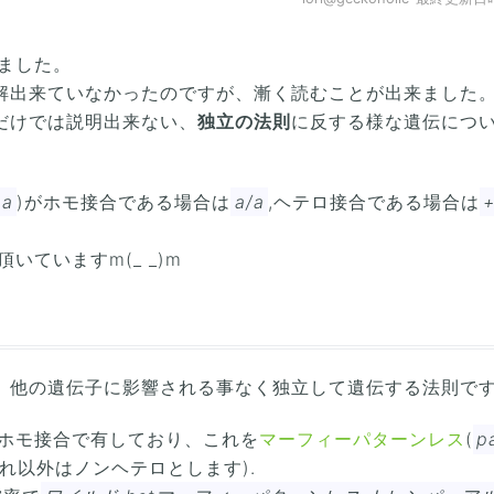
ました。
解出来ていなかったのですが、漸く読むことが出来ました
だけでは説明出来ない、
独立の法則
に反する様な遺伝につ
a
)がホモ接合である場合は
a/a
,ヘテロ接合である場合は
+
いていますm(_ _)m
、他の遺伝子に影響される事なく独立して遺伝する法則で
をホモ接合で有しており、これを
マーフィーパターンレス
(
p
れ以外はノンヘテロとします).