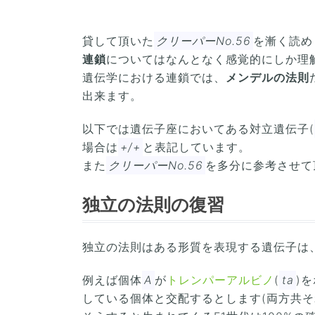
貸して頂いた
クリーパーNo.56
を漸く読め
連鎖
についてはなんとなく感覚的にしか理
遺伝学における連鎖では、
メンデルの法則
出来ます。
以下では遺伝子座においてある対立遺伝子(
場合は
+/+
と表記しています。
また
クリーパーNo.56
を多分に参考させて頂
独立の法則の復習
独立の法則はある形質を表現する遺伝子は
例えば個体
A
が
トレンパーアルビノ
(
ta
)
している個体と交配するとします(両方共そ