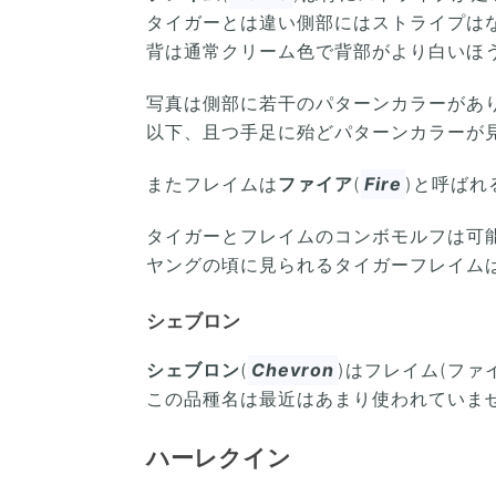
タイガーとは違い側部にはストライプは
背は通常クリーム色で背部がより白いほ
写真は側部に若干のパターンカラーがあ
以下、且つ手足に殆どパターンカラーが
またフレイムは
ファイア
(
Fire
)と呼ばれ
タイガーとフレイムのコンボモルフは可
ヤングの頃に見られるタイガーフレイム
シェブロン
シェブロン
(
Chevron
)はフレイム(ファ
この品種名は最近はあまり使われていま
ハーレクイン