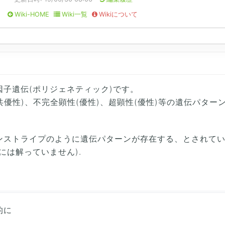
Wiki-HOME
Wiki一覧
Wikiについて
因子遺伝(ポリジェネティック)です。
(共優性)、不完全顕性(優性)、超顕性(優性)等の遺伝パタ
ンストライプのように遺伝パターンが存在する、とされて
には解っていません).
的に