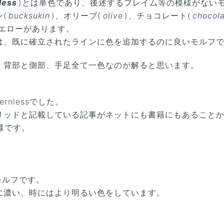
less
)とは単色であり、後述するフレイム等の模様がない
(
bucksukin
)、オリーブ(
olive
)、チョコレート(
chocol
イエローがあります。
は、既に確立されたラインに色を追加するのに良いモルフ
、背部と側部、手足全て一色なのが解ると思います。
rnlessでした。
リッドと記載している記事がネットにも書籍にもあること
様です。
モルフです。
に濃い、時にはより明るい色をしています。