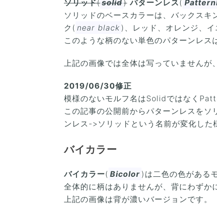
ソリッド
(
solid
)
パターンレス
(
Pattern
ソリッドのベースカラーは、バックスキン
ク(
near black
)、レッド、オレンジ、
このような柄のない単色のパターンレス
上記の画像では全体は写っていませんが
2019/06/30修正
模様のないモルフ名はSolidではなくPatte
この記事の公開前からパターンレスをソ
ンレス->ソリッドという名前が変化した
バイカラー
バイカラー
(
Bicolor
)は二色の色がある
全体的に柄はありませんが、背にわずか
上記の画像は背が濃いバージョンです。