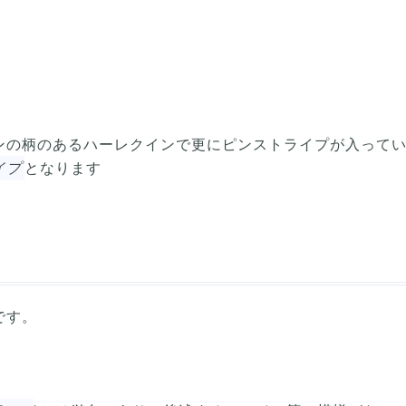
ンの柄のあるハーレクインで更にピンストライプが入って
イプ
となります
です。