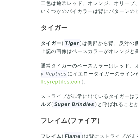
二色は通常レッド、オレンジ、オリーブ
いくつかのバイカラーは背にパターンの
タイガー
タイガー
(
Tiger
)は側部から背、反対の
上記の画像はベースカラーがオレンジと
通常タイガーのベースカラーはレッド、
y Reptiles
にイエロータイガーのライン
lleyreptiles.com
).
ストライプが非常に出ているタイガーは
ルズ
(
Super Brindles
)と呼ばれること
フレイム(ファイア)
フレイム
(
Flame
)は背にストライプが走